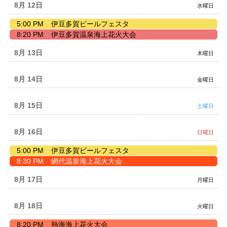
8月 12
水曜日
水
5:00 PM
伊豆多賀ビールフェスタ
曜
水
8:20 PM
伊豆多賀温泉海上花火大会
日,
曜
8
日,
8月 13
木曜日
月
8
12th
月
2026
12th
8月 14
金曜日
2026
8月 15
土曜日
8月 16
日曜日
日
5:00 PM
伊豆多賀ビールフェスタ
曜
日
8:30 PM
網代温泉海上花火大会
日,
曜
8
日,
8月 17
月曜日
月
8
16th
月
2026
16th
8月 18
火曜日
2026
火
8:20 PM
熱海海上花火大会