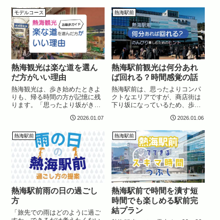
人気のスポットも抑えておきた
を楽しむ方が多く、ランチやお
い」と考える方も多くコース選
土産探しもスムーズにいかない
モデルコース
熱海駅前
びに迷う方もいらっしゃるので
場面が増えてくるので注意が必
はないでしょうか...
要になることも。...
熱海観光は楽な道を選ん
熱海駅前観光は何分あれ
だ方がいい理由
ば回れる？時間感覚の話
熱海観光は、歩き始めたときよ
熱海駅前は、思ったよりコンパ
りも、帰る時間の方が記憶に残
クトなエリアですが、商店街は
ります。「思ったより坂がきつ
下り坂になっているため、歩き
かった」「最後にちょっと疲れ
出すと「戻る時間」を意識する
2026.01.07
2026.01.06
た」そんな印象を残さないため
必要があります。電車まで少し
に、実は道選びがとても重要。
時間があるときや、次の予定ま
この記事では初めての熱海で
での合間。「少しなら歩けそ
熱海駅前
熱海駅前
も、無理なく楽しめる考え方を
う」と思って出てみたものの、
紹介します。熱海観...
どこまで行っていい...
熱海駅前雨の日の過ごし
熱海駅前で時間を潰す短
方
時間でも楽しめる駅前完
結プラン
「旅先での雨はどのように過ご