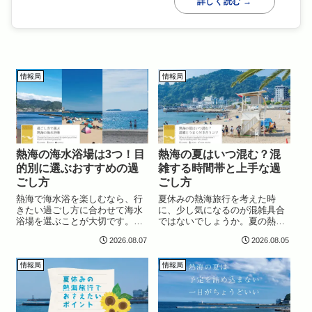
詳しく読む →
情報局
情報局
熱海の海水浴場は3つ！目
熱海の夏はいつ混む？混
的別に選ぶおすすめの過
雑する時間帯と上手な過
ごし方
ごし方
熱海で海水浴を楽しむなら、行
夏休みの熱海旅行を考えた時
きたい過ごし方に合わせて海水
に、少し気になるのが混雑具合
浴場を選ぶことが大切です。熱
ではないでしょうか。夏の熱海
海を代表する「サンビーチ」、
は海水浴や花火大会など季節な
2026.08.07
2026.08.05
家族でゆっくり楽しみやすい
らではの楽しみが多い一方で、
「長浜海水浴場」、静かな雰囲
「せっかく訪れるなら、できる
気が魅力の「大縄海水浴場」。
だけゆっくり過ごしたい」と感
情報局
情報局
同じ熱海の海でも、場所によっ
じる方も多いと思います。実際
て雰囲気や向いてい...
に夏の熱海は多くの...