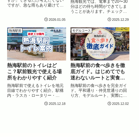
すか」できるだけ考えたくない
熱海観光では、電車まで20〜30
ですが、急な雨もあり避けて通
分ほどの待ち時間ができてしま
れない問題でもあります。景色
うことがあります。チェックイ
も楽しみにくく施設も混雑しが
ン前や開店待ちの時間など、観
ちで、移動すら少し億劫になっ
2026.01.05
2025.12.29
光スポットに向かうほどではな
てしまう。そんな時には「あま
いけれど、何もしないのはもっ
り駅から離れずに楽しみたい」
たいない。そんな“ちょっとした
熱海駅前
モデルコース
と思う方も多いの...
空き時間”に困った経験がある方
も多いの...
熱海駅前のトイレはど
熱海駅前の食べ歩きを徹
こ？駅前観光で使える場
底ガイド。はじめてでも
所をわかりやすく紹介
迷わないルートと実食レ
ポ
熱海駅前で使えるトイレを地元
熱海駅前の食べ歩きを完全ガイ
目線でわかりやすく紹介。駅構
ド。平和通り・仲見世通りの回
内・ラスカ・ロータリー・
り方、モデルルート、実際に食
ATAMIX・HELLO’Sビルの徒歩3
べ歩いたメニューを写真付きで
2025.12.18
2025.12.02
分以内の5スポットを掲載。混雑
紹介。初めてでも迷わず楽しめ
時の回避方法や穴場情報、全体
る熱海駅前の最新グルメ情報を
マップ付きで観光前のチェック
まとめています。
に最適です。