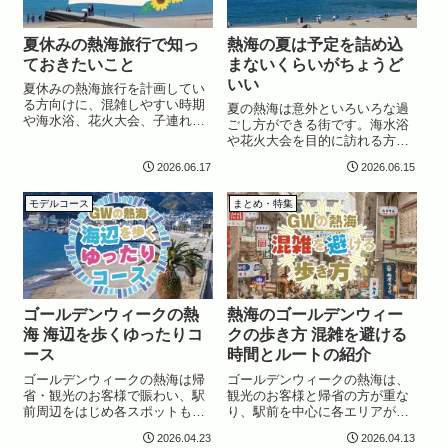
夏休みの熱海旅行で知っ
熱海の夏は予定を詰め込
ておきたいこと
まないくらいがちょうど
いい
夏休みの熱海旅行を計画してい
る方向けに、混雑しやすい時期
夏の熱海は意外といろいろな過
や海水浴、花火大会、子連れ旅
ごし方ができる街です。海水浴
行の考え方、車と電車どちらが
や花火大会を目的に訪れる方も
おすすめかなどを紹介。旅行前
多いですが、一日中観光地を巡
に知っておきたいポイントを地
2026.06.17
2026.06.15
ったり、予定を詰め込んだりし
元目線でまとめました。
なくても十分心地よく過ごせる
ことは、あまり知られていない
モデルコース
まとめ・特集
かもしれません。暑い日は無理
に歩き回るのでは...
ゴールデンウィークの熱
熱海のゴールデンウィー
海 海辺を歩くゆったりコ
クの歩き方 混雑を避ける
ース
時間とルートの紹介
ゴールデンウィークの熱海は帰
ゴールデンウィークの熱海は、
省・観光のお客様で賑わい、駅
観光のお客様と帰省の方が重な
前周辺をはじめ各スポットも混
り、駅前を中心に各エリアがか
雑します。せっかくの熱海旅行
なり混み合います。歩きやすい
2026.04.23
2026.04.13
なので「混雑は避けたいけど、
季節ということもあり、街歩き