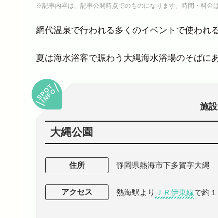
※記事内容は、記事公開時点でのものになります。時間・料金
網代温泉で行われる多くのイベントで使われ
夏は海水浴客で賑わう大縄海水浴場のそばに
SPOT
INFO
施設
大縄公園
住所
静岡県熱海市下多賀字大縄
アクセス
熱海駅より
ＪＲ伊東線
で約１