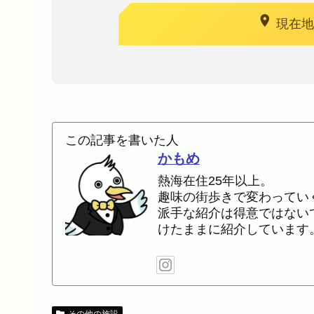
location_on
現在地
この記事を書いた人
かもめ
熱海在住25年以上。
趣味の街歩きで変わってい
派手な紹介は得意ではない
けたままに紹介しています
その他の施設