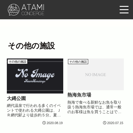
その他の施設
その他の施設
その他の施設
熱海魚市場
大縄公園
熱海で食べる新鮮なお魚を取り
網代温泉で行われる多くのイベ
扱う熱海魚市場では、通常一般
ントで使われる大縄公園は、Ｊ
のお客様は魚を買うことはでき
Ｒ網代駅より徒歩約５分。夏は
ず、また場内に飲食店もあるわ
海水浴客で賑わう大縄海水浴場
けではありませんが、年に数回
2020.08.19
2020.07.15
のそばにあります。
開催される「魚祭り」の際は場
内で新鮮なお魚を楽しむことが