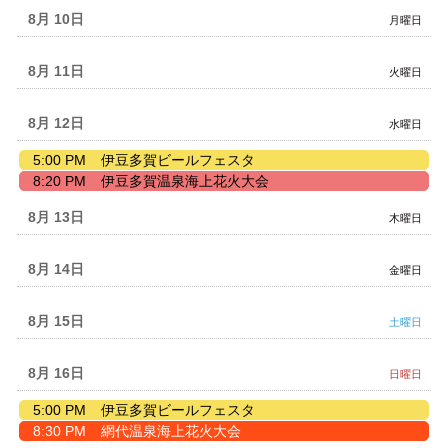
日,
8月 10
月曜日
8
月
9th
8月 11
火曜日
2026
8月 12
水曜日
水
5:00 PM
伊豆多賀ビールフェスタ
曜
水
8:20 PM
伊豆多賀温泉海上花火大会
日,
曜
8
日,
8月 13
木曜日
月
8
12th
月
2026
12th
8月 14
金曜日
2026
8月 15
土曜日
8月 16
日曜日
日
5:00 PM
伊豆多賀ビールフェスタ
曜
日
8:30 PM
網代温泉海上花火大会
日,
曜