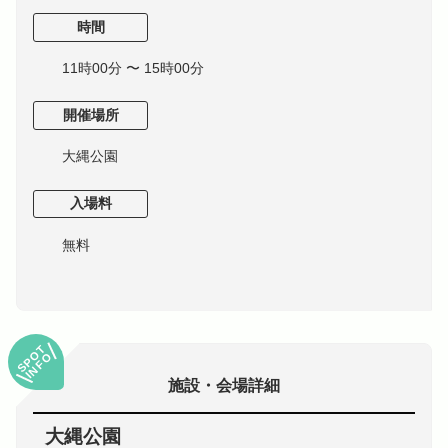
時間
11時00分 〜 15時00分
開催場所
大縄公園
入場料
無料
SPOT
INFO
施設・会場詳細
大縄公園