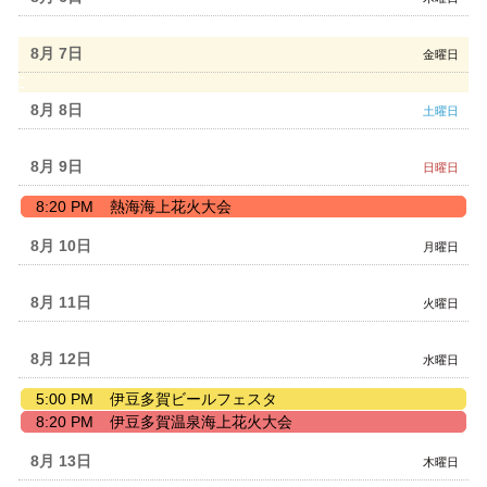
8
月
5th
8月 7
金曜日
2026
8月 8
土曜日
8月 9
日曜日
日
8:20 PM
熱海海上花火大会
曜
日,
8月 10
月曜日
8
月
9th
8月 11
火曜日
2026
8月 12
水曜日
水
5:00 PM
伊豆多賀ビールフェスタ
曜
水
8:20 PM
伊豆多賀温泉海上花火大会
日,
曜
8
日,
8月 13
木曜日
月
8