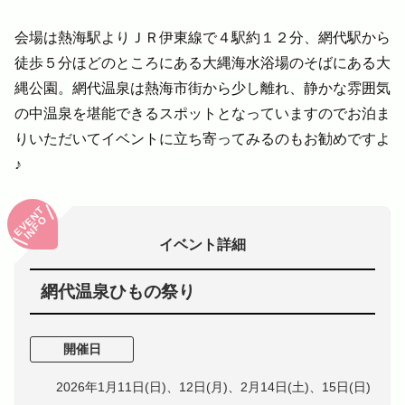
会場は熱海駅よりＪＲ伊東線で４駅約１２分、網代駅から
徒歩５分ほどのところにある大縄海水浴場のそばにある大
縄公園。網代温泉は熱海市街から少し離れ、静かな雰囲気
の中温泉を堪能できるスポットとなっていますのでお泊ま
りいただいてイベントに立ち寄ってみるのもお勧めですよ
♪
EVENT
INFO
イベント詳細
網代温泉ひもの祭り
開催日
2026年1月11日(日)、12日(月)、2月14日(土)、15日(日)