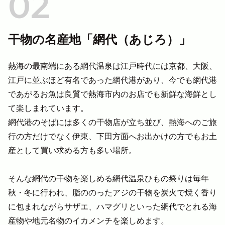
干物の名産地「網代（あじろ）」
熱海の最南端にある網代温泉は江戸時代には京都、大阪、
江戸に並ぶほど有名であった網代港があり、今でも網代港
であがるお魚は良質で熱海市内のお店でも新鮮な海鮮とし
て楽しまれています。
網代港のそばには多くの干物店が立ち並び、熱海へのご旅
行の方だけでなく伊東、下田方面へお出かけの方でもお土
産として買い求める方も多い場所。
そんな網代の干物を楽しめる網代温泉ひもの祭りは毎年
秋・冬に行われ、脂ののったアジの干物を炭火で焼く香り
に包まれながらサザエ、ハマグリといった網代でとれる海
産物や地元名物のイカメンチを楽しめます。