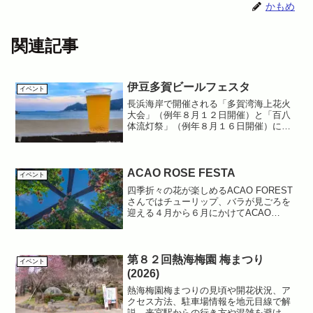
かもめ
関連記事
伊豆多賀ビールフェスタ
イベント
長浜海岸で開催される「多賀湾海上花火
大会」（例年８月１２日開催）と「百八
体流灯祭」（例年８月１６日開催）に合
わせて開催される伊豆多賀ビールフェス
タ。海岸に吹く爽やかな海風の中、８月
１２日には目の前の長浜海岸で、１６日
には対岸である網代温泉で...
ACAO ROSE FESTA
イベント
四季折々の花が楽しめるACAO FOREST
さんではチューリップ、バラが見ごろを
迎える４月から６月にかけてACAO
ROSE FESTAが開催されます。園内に１
２種類もある庭園の中を散策して薔薇を
はじめとした花々やハーブに親しんでみ
てはいか...
第８２回熱海梅園 梅まつり
イベント
(2026)
熱海梅園梅まつりの見頃や開花状況、ア
クセス方法、駐車場情報を地元目線で解
説。来宮駅からの行き方や混雑を避ける