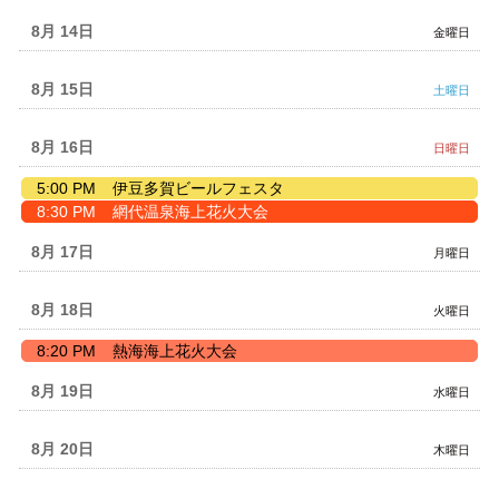
12th
月
2026
12th
8月 14
金曜日
2026
8月 15
土曜日
8月 16
日曜日
日
5:00 PM
伊豆多賀ビールフェスタ
曜
日
8:30 PM
網代温泉海上花火大会
日,
曜
8
日,
8月 17
月曜日
月
8
16th
月
2026
16th
8月 18
火曜日
2026
火
8:20 PM
熱海海上花火大会
曜
日,
8月 19
水曜日
8
月
18th
8月 20
木曜日
2026