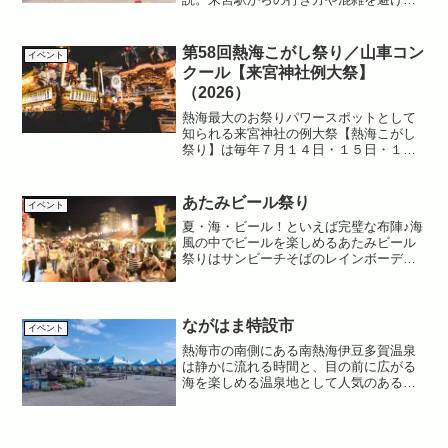
コツも紹介しています。
第58回熱海こがし祭り／山車コン
イベント
クール【来宮神社例大祭】
（2026）
熱海最大のお祭りパワースポットとして
知られる来宮神社の例大祭【熱海こがし
祭り】は毎年７月１４日・１５日・１６
日に行われます。１４日の宵宮祭から始
まるこがし祭りは熱海市でも一番大きな
お祭。街には法被姿の大人・子供があふ
あたみビール祭り
イベント
れ賑やかなムードに包まれ...
夏・海・ビール！といえば完璧な布陣♪海
風の中でビールを楽しめるあたみビール
祭りはサンビーチそばのレインボーデッ
キで開催されます。地元商店の方々が出
店するお店では熱海ならではの飲食が楽
しめるので、ビールだけでなくそちらも
チェックですよ。＊親水...
ながはま特設市
イベント
熱海市の南側にある南熱海伊豆多賀温泉
は静かに流れる時間と、目の前に広がる
海を楽しめる温泉地として人気のあるス
ポット。夏には多くの海水浴客でにぎわ
う長浜海水浴場に併設されているうみえ
～る長浜では毎月２回（7月、8月は非開
催）、地元の名物・名産...