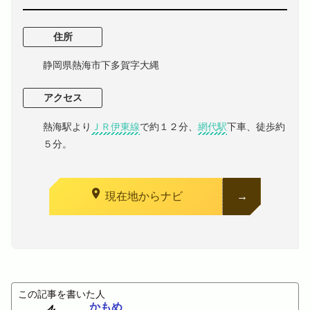
住所
静岡県熱海市下多賀字大縄
アクセス
熱海駅より
ＪＲ伊東線
で約１２分、
網代駅
下車、徒歩約
５分。
location_on
現在地からナビ
この記事を書いた人
かもめ