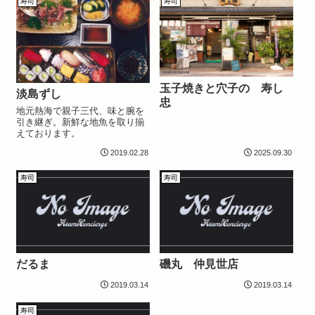
した店内で、カウンターはもち
寿司
寿司
ろんテーブル席もあるのでご家
族での利用でも美...
玉子焼きと穴子の 寿し
淡島ずし
忠
地元熱海で親子三代、味と腕を
引き継ぎ。新鮮な地魚を取り揃
えております。
2019.02.28
2025.09.30
寿司
寿司
だるま
磯丸 仲見世店
2019.03.14
2019.03.14
寿司