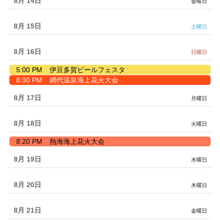
12th
8月 14
金曜日
2026
8月 15
土曜日
8月 16
日曜日
日
5:00 PM
伊豆多賀ビールフェスタ
曜
日
8:30 PM
網代温泉海上花火大会
日,
曜
8
日,
8月 17
月曜日
月
8
16th
月
2026
16th
8月 18
火曜日
2026
火
8:20 PM
熱海海上花火大会
曜
日,
8月 19
水曜日
8
月
18th
8月 20
木曜日
2026
8月 21
金曜日