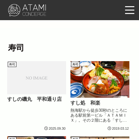
寿司
寿司
寿司
すしの磯丸 平和通り店
すし処 和楽
熱海駅から徒歩30秒のところに
ある駅前第一ビル「ＡＴＡＭＩ
Ｘ」。その２階にある「すし
処 和楽」さんは駅前ランチ以
2025.09.30
2019.03.12
外に夕食をお探しの時でもチェ
ックしておきたいお店。広々と