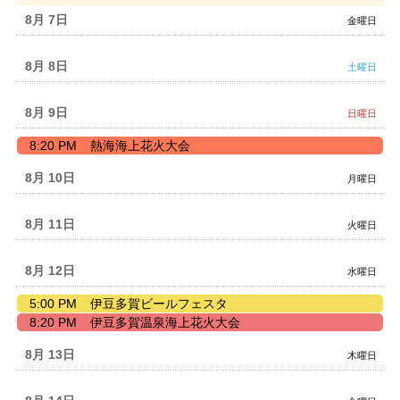
月
5th
8月 7
金曜日
2026
8月 8
土曜日
8月 9
日曜日
日
8:20 PM
熱海海上花火大会
曜
日,
8月 10
月曜日
8
月
9th
8月 11
火曜日
2026
8月 12
水曜日
水
5:00 PM
伊豆多賀ビールフェスタ
曜
水
8:20 PM
伊豆多賀温泉海上花火大会
日,
曜
8
日,
8月 13
木曜日
月
8
12th
月
2026