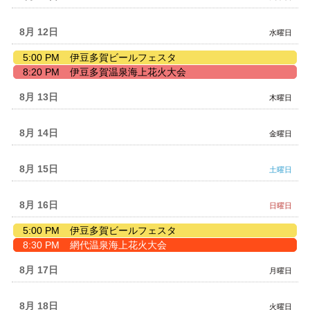
2026
8月 12
水曜日
水
5:00 PM
伊豆多賀ビールフェスタ
曜
水
8:20 PM
伊豆多賀温泉海上花火大会
日,
曜
8
日,
8月 13
木曜日
月
8
12th
月
2026
12th
8月 14
金曜日
2026
8月 15
土曜日
8月 16
日曜日
日
5:00 PM
伊豆多賀ビールフェスタ
曜
日
8:30 PM
網代温泉海上花火大会
日,
曜
8
日,
8月 17
月曜日
月
8
16th
月
2026
16th
8月 18
火曜日